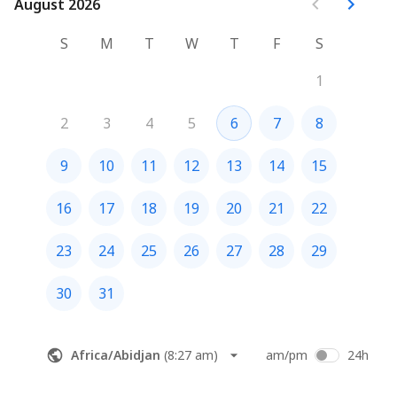
August 2026
August 2026
S
M
T
W
T
F
S
1
2
3
4
5
6
7
8
9
10
11
12
13
14
15
16
17
18
19
20
21
22
23
24
25
26
27
28
29
30
31
Africa/Abidjan
(
8:27 am
)
am/pm
24h