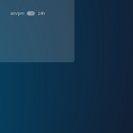
am/pm
24h