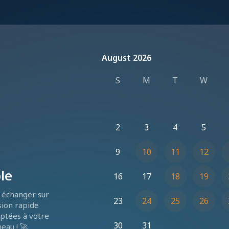
August 2026
August 2026
S
M
T
W
2
3
4
5
9
10
11
12
le
16
17
18
19
échanger sur 
23
24
25
26
sion rapide 
ptées à votre 
30
31
eau ! 🚀