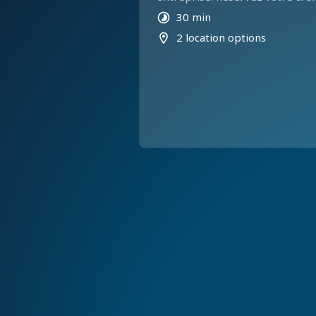
30 min
2 location options