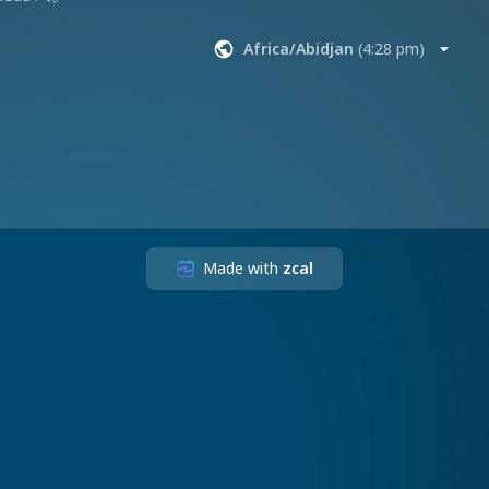
Africa/Abidjan
(
4:28 pm
)
Made with
zcal