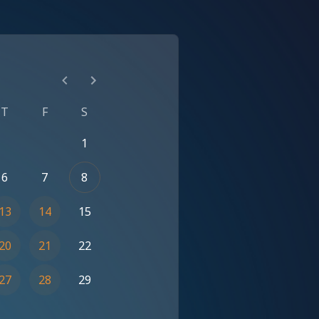
T
F
S
1
6
7
8
13
14
15
20
21
22
27
28
29