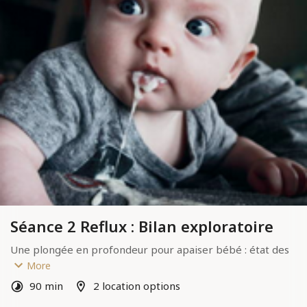
Séance 2 Reflux : Bilan exploratoire
Une plongée en profondeur pour apaiser bébé : état des 
lieux émotionnel du/des parents (45mn en visio), 
bilan 
More
exploratoire
 (1h30 en présence) pour comprendre les 
90 min
2 location options
vagues de reflux qui sera suivi quelques jours plus tard 