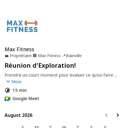
Max Fitness
💼
Propriétaire
🏢
Max Fitness
📍
Blainville
Réunion d'Exploration!
Prendre un court moment pour évaluer ce qu'on faire 
ensemble pour atteindre vos objectifs fitness!
More
15 min
Google Meet
August 2026
August 2026
S
M
T
W
T
F
S