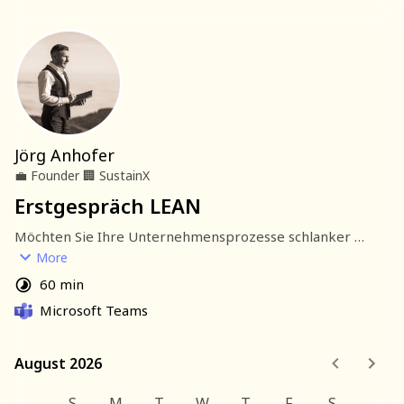
Jörg Anhofer
💼
Founder
🏢
SustainX
Erstgespräch LEAN
Möchten Sie Ihre Unternehmensprozesse schlanker 
gestalten und Ihre Wettbewerbsfähigkeit stärken? In 
More
einem persönlichen Gespräch zeige ich Ihnen, wie Sie 
60 min
durch Lean Management mehr Wert schaffen und Kosten 
Microsoft Teams
reduzieren können.
August 2026
August 2026
S
M
T
W
T
F
S