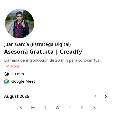
Juan García (Estratega Digital)
Asesoría Gratuita | Creadfy
Llamada de introducción de 20 min para conocer tus 
necesidades y contarte de Creadfy
More
30 min
Google Meet
August 2026
August 2026
S
M
T
W
T
F
S