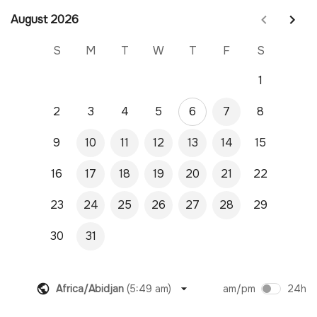
August 2026
August 2026
S
M
T
W
T
F
S
1
2
3
4
5
6
7
8
9
10
11
12
13
14
15
16
17
18
19
20
21
22
23
24
25
26
27
28
29
30
31
Africa/Abidjan
(
5:49 am
)
am/pm
24h