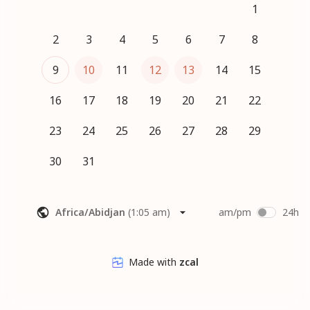
1
--------
2
3
4
5
6
7
8
Si besoin d'aide pour la prise de rdv, je suis dispo par mail 
9
10
11
12
13
14
15
(contact@lauraquantin-studio.fr) ou par SMS / WhatsApp (06 
04 08 31 38).
16
17
18
19
20
21
22
23
24
25
26
27
28
29
30
31
Africa/Abidjan
(
1:05 am
)
am/pm
24h
Made with
zcal