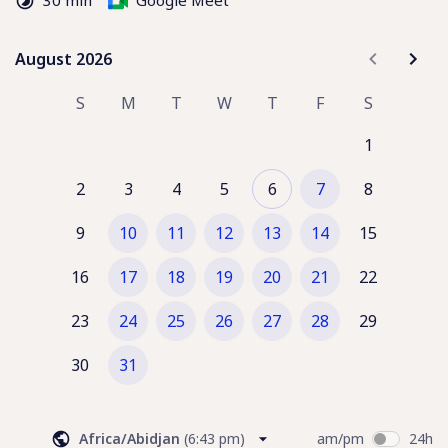
30 min
Google Meet
August 2026
August 2026
S
M
T
W
T
F
S
1
2
3
4
5
6
7
8
9
10
11
12
13
14
15
16
17
18
19
20
21
22
23
24
25
26
27
28
29
30
31
Africa/Abidjan
(
6:43 pm
)
am/pm
24h