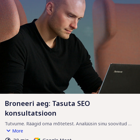
Broneeri aeg: Tasuta SEO
konsultatsioon
Tutvume. Räägid oma mõtetest. Analüüsin sinu soovitud 
veebilehe SEO-d. Vaatan selle pilguga, kui head nähtavust 
More
võimalik saavutada. 