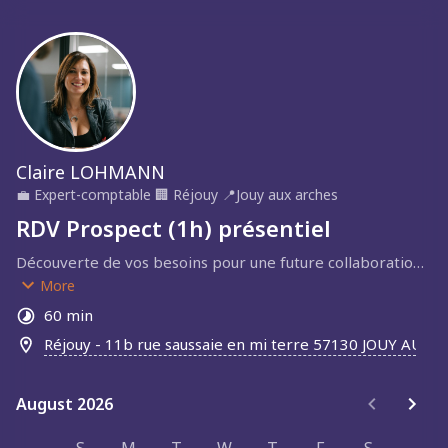
Claire LOHMANN
💼
Expert-comptable
🏢
Réjouy
📍
Jouy aux arches
RDV Prospect (1h) présentiel
Découverte de vos besoins pour une future collaboration 
au cabinet
More
60 min
Réjouy - 11b rue saussaie en mi terre 57130 JOUY AUX 
August 2026
August 2026