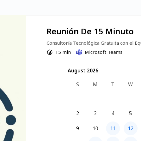
Reunión De 15 Minuto
Consultoría Tecnológica Gratuita con el Eq
15 min
Microsoft Teams
August 2026
August 2026
S
M
T
W
2
3
4
5
9
10
11
12