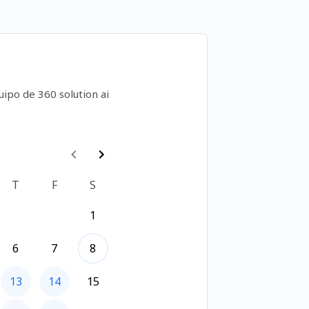
uipo de 360 solution ai
T
F
S
1
6
7
8
13
14
15