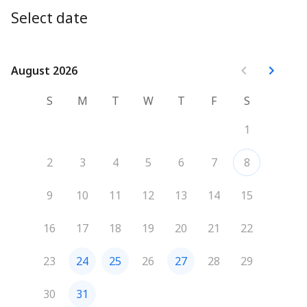
pour favoriser le bien-être physique et émotionnel 
Select date
durant votre maternité.
August 2026
August 2026
S
M
T
W
T
F
S
1
2
3
4
5
6
7
8
9
10
11
12
13
14
15
16
17
18
19
20
21
22
23
24
25
26
27
28
29
30
31