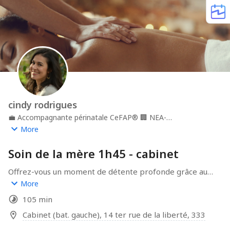
cindy rodrigues
💼
Accompagnante périnatale CeFAP®
🏢
NEA-
accompagnement périnatal
📍
Le Haillan - Gironde
More
Soin de la mère 1h45 - cabinet
Offrez-vous un moment de détente profonde grâce au 
soin postnatal comprenant un temps d'écoute sur votre 
More
histoire, un temps de relaxation comprenant un 
105 min
massage inspiré de l'Ayurvéda qui rééquilibre les 
énergies du corps et qui se finit par un resserrage de 
Cabinet (bat. gauche), 14 ter rue de la liberté, 33320 Ta
bassin. Ce soin est adapté à vos besoins spécifiques 