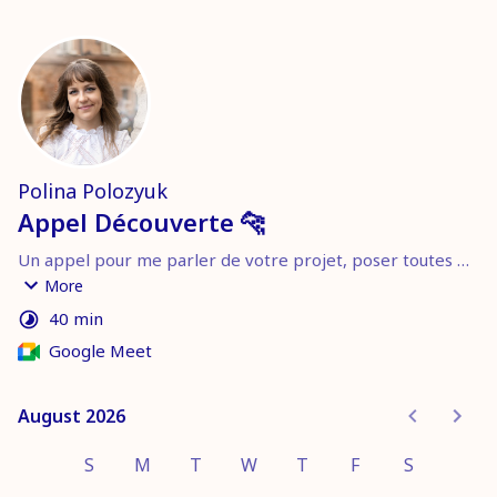
Polina Polozyuk
Appel Découverte 🐆
Un appel pour me parler de votre projet, poser toutes 
vos questions et apprendre à se connaître pour savoir si 
More
nous sommes partants pour travailler ensemble. Sans 
40 min
engagement.
Google Meet
August 2026
August 2026
S
M
T
W
T
F
S