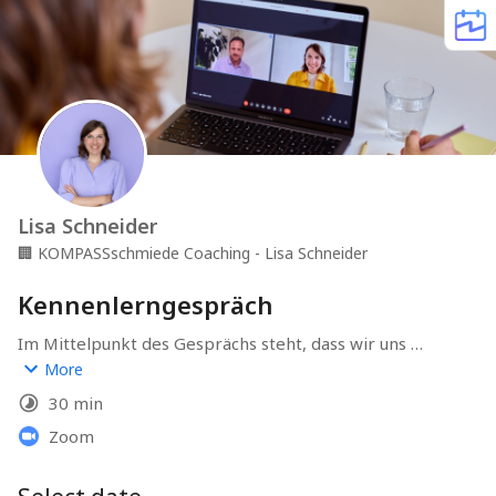
Lisa Schneider
🏢
KOMPASSschmiede Coaching - Lisa Schneider
Kennenlerngespräch
Im Mittelpunkt des Gesprächs steht, dass wir uns 
gegenseitig kennenlernen können. Denn bei einem 
More
Coaching muss die Chemie zwischen dir und mir 
30 min
stimmen.

Zoom
Außerdem interessiert mich sehr, welches Anliegen 
dich zum Coaching bringt. Manchmal ist es gar nicht so 