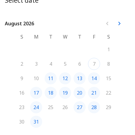
Select date
einfach, das Anliegen klar zu formulieren. Deshalb 
schicke ich dir im Vorhinein des Gesprächs Leitfragen 
zu, die dich dabei unterstützen können. Mehr 
Vorbereitung von deiner Seite ist nicht notwendig.

August 2026
August 2026
Ich freue mich auf unser Kennenlernen!
S
M
T
W
T
F
S
1
2
3
4
5
6
7
8
9
10
11
12
13
14
15
16
17
18
19
20
21
22
23
24
25
26
27
28
29
30
31