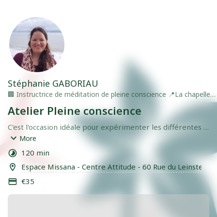
Stéphanie GABORIAU
🏢
Instructrice de méditation de pleine conscience
📍
La chapelle
sur Erdre
Atelier Pleine conscience
C'est l'occasion idéale pour expérimenter les différentes 
pratiques de pleine conscience, ressentir ses bienfaits 
More
transformateurs, échanger autour de cela et voir 
120 min
comment la méditation peut vite devenir votre meilleure 
Espace Missana - Centre Attitude - 60 Rue du Leinster 4
alliée et soutien au quotidien.
€35