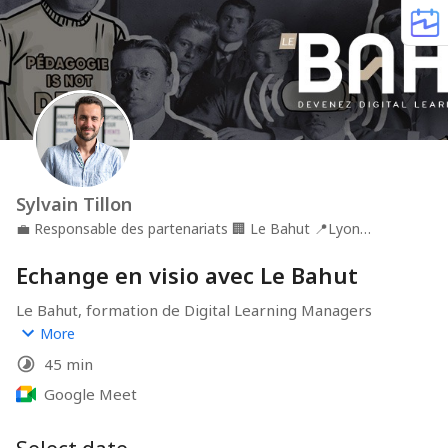
Sylvain Tillon
💼
Responsable des partenariats
🏢
Le Bahut
📍
Lyon
(France)
Echange en visio avec Le Bahut
Le Bahut, formation de Digital Learning Managers
More
Plaquette de présentation :
45 min
https://drive.google.com/file/d/1hZzdjyzOp-
GUGX62MuxjX_lyDu1oVVba/view?usp=sharing
Google Meet
Promo à Lyon : 6 novembre 2025