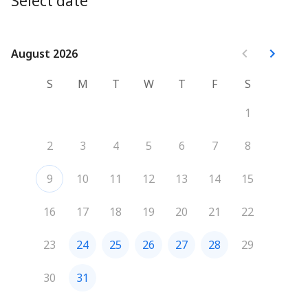
Select date
Promo à Nantes : 6 octobre 2025
Promo à Paris : 22 septembre 2025
August 2026
August 2026
S
M
T
W
T
F
S
1
2
3
4
5
6
7
8
9
10
11
12
13
14
15
16
17
18
19
20
21
22
23
24
25
26
27
28
29
30
31