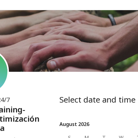
Select date and time
24/7
aining-
timización
August 2026
August 2026
da
S
M
T
W