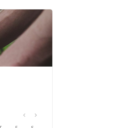
T
F
S