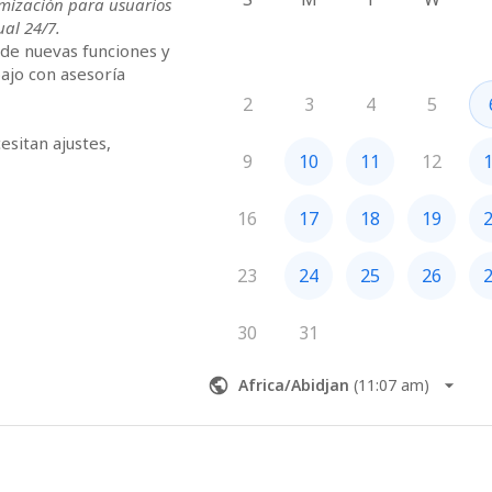
imización para usuarios 
ual 24/7.
de nuevas funciones y 
ajo con asesoría 
2
3
4
5
sitan ajustes, 
9
10
11
12
lización en su uso.
16
17
18
19
23
24
25
26
30
31
Africa/Abidjan
(
11:07 am
)