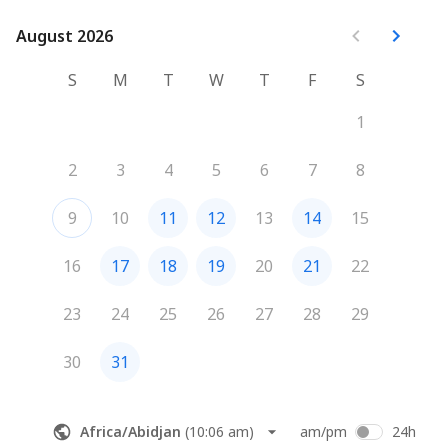
August 2026
August 2026
S
M
T
W
T
F
S
1
2
3
4
5
6
7
8
9
10
11
12
13
14
15
16
17
18
19
20
21
22
23
24
25
26
27
28
29
30
31
Africa/Abidjan
(
10:06 am
)
am/pm
24h