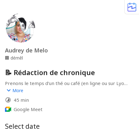
Audrey de Melo
🏢
démêl
📝 Rédaction de chronique
Prenons le temps d'un thé ou café (en ligne ou sur Lyon) 
pour démêler vos problématiques de communication et 
More
échangeons ensemble de la manière de (re)nouer des 
45 min
liens durables avec votre clientèle de cœur et défiler en 
toute sérénité !
Google Meet
Select date