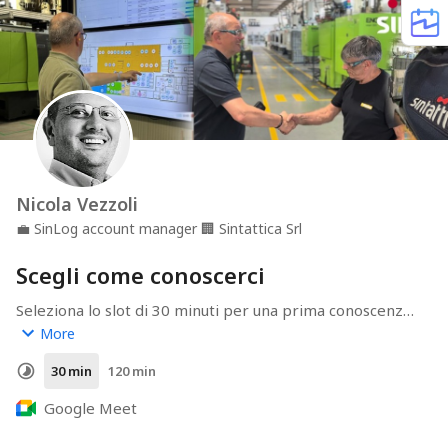
Nicola Vezzoli
💼
SinLog account manager
🏢
Sintattica Srl
Scegli come conoscerci
Seleziona lo slot di 30 minuti per una prima conoscenza 
oppure quello di 2 ore per l'assesment gratuito
More
30 min
120 min
Google Meet