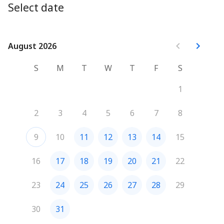
Select date
August 2026
August 2026
S
M
T
W
T
F
S
1
2
3
4
5
6
7
8
9
10
11
12
13
14
15
16
17
18
19
20
21
22
23
24
25
26
27
28
29
30
31