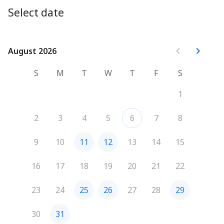
Select date
August 2026
August 2026
S
M
T
W
T
F
S
1
2
3
4
5
6
7
8
9
10
11
12
13
14
15
16
17
18
19
20
21
22
23
24
25
26
27
28
29
30
31