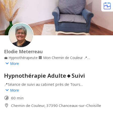
Elodie Meterreau
💼
Hypnothérapeute
🏢
Mon Chemin de Couleur
📍
Chanceaux-sur-Choisille, près de Tours
More
Hypnothérapie Adulte🔸Suivi
📍Séance de suivi au cabinet près de Tours

More
Hors arrêt tabac

60 min
Pas sur Tours ? Prenez RDV en visio : 
https://zcal.co/monchemindecouleur/suivi-visio
Chemin de Couleur, 37390 Chanceaux-sur-Choisille