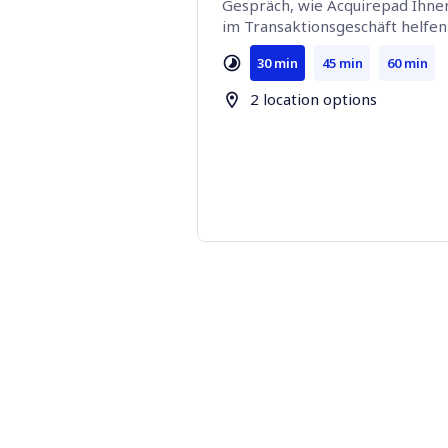
Gespräch, wie Acquirepad Ihnen 
im Transaktionsgeschäft helfen
30 min
45 min
60 min
2 location options