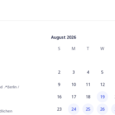
August 2026
August 2026
S
M
T
W
2
3
4
5
9
10
11
12
ad
📍
Berlin /
16
17
18
19
23
24
25
26
lichen 