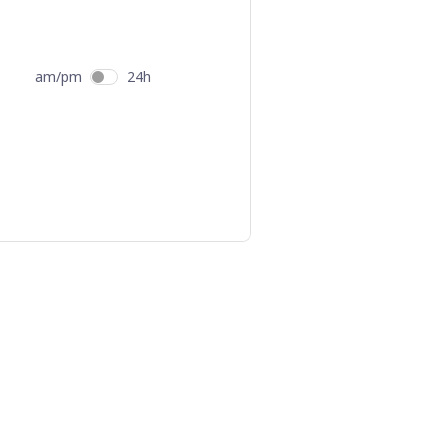
am/pm
24h