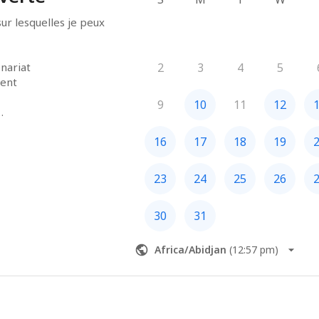
ur lesquelles je peux 
nariat

2
3
4
5
ent

9
10
11
12
16
17
18
19
yomy.fr/
23
24
25
26
30
31
Africa/Abidjan
(
12:57 pm
)