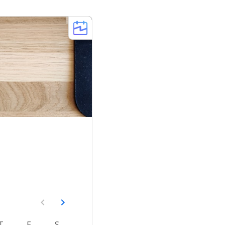
T
F
S