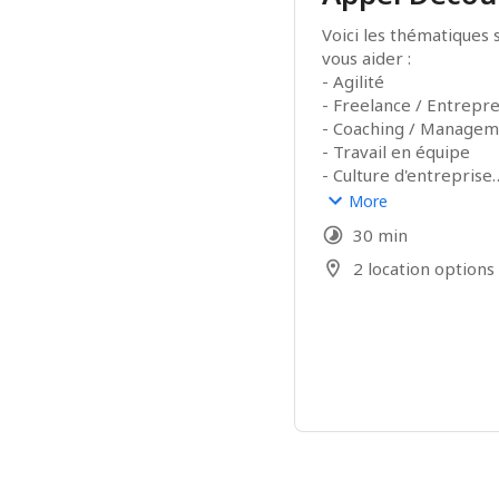
Voici les thématiques s
vous aider :

- Agilité

- Freelance / Entrepre
- Coaching / Managem
- Travail en équipe

- Culture d'entreprise

More
Plus d'infos : 
https://o
30 min
2 location options