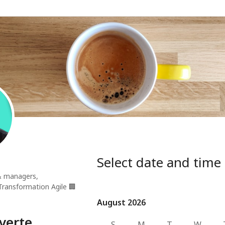
Select date and time
& managers,
 Transformation Agile
🏢
August 2026
August 2026
verte
S
M
T
W