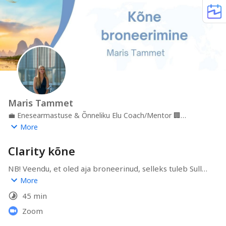
Maris Tammet
💼
Enesearmastuse & Õnneliku Elu Coach/Mentor
🏢
Kogemus & Elamus OÜ
📍
Tartu
More
Clarity kõne
NB! Veendu, et oled aja broneerinud, selleks tuleb Sulle 
e-kinnituskiri hiljemalt 10minuti jooksul. (Ps! Vaata igaks 
More
juhuks ka rämpsposti)

45 min
Ole hea täida küsimustik enne kõne: 
https://forms.gle/Qqih92uBr5UFKnpM9
Zoom