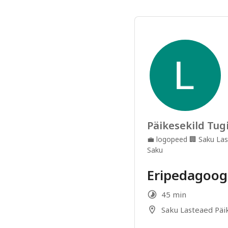
Päikesekild Tug
💼
logopeed
🏢
Saku Las
Saku
Eripedagoo
45 min
Saku Lasteaed Päi