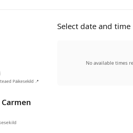
Select date and time
No available times r
i
teaed Päikesekild
📍
g Carmen
kesekild