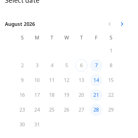
Select date
August 2026
August 2026
S
M
T
W
T
F
S
1
2
3
4
5
6
7
8
9
10
11
12
13
14
15
16
17
18
19
20
21
22
23
24
25
26
27
28
29
30
31