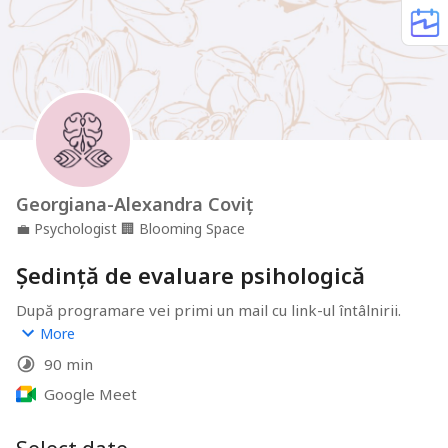
Georgiana-Alexandra Coviț
💼
Psychologist
🏢
Blooming Space
Ședință de evaluare psihologică
După programare vei primi un mail cu link-ul întâlnirii.
Tarif: 300 lei
More
90 min
*Dacă nu te mai poți prezenta la ședință, te rog să mă 
anunți!
Google Meet