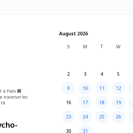
August 2026
August 2026
S
M
T
W
2
3
4
5
9
10
11
12
t à Paris
🏢
r traverser les
16
17
18
19
 18
23
24
25
26
ycho-
30
31