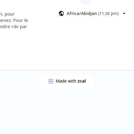
Africa/Abidjan
(
11:26 pm
)
i, pour 
nez. Pour le 
ndre rdv par 
 Havening®, 
el, autres 
corporelles 
Made with
zcal
suite d’un 
s un 
der à 
urcharge 
égulation 
atiques 