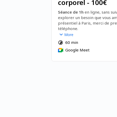
corporel - 100€
Séance de 1h 
en ligne, sans suiv
explorer un besoin que vous ame
présentiel à Paris, merci de pre
téléphone.
More
Psychothérapie intégrative
60 min
Psychocorporel : Techniques de
Google Meet
Modèle polyvagal du sens corpor
approches somatiques
4 thématiques possibles psycho 
possibles :
1. Soutien psychosensoriel à la 
événement adverse 
Accompagnement ponctuel aprè
événement déclencheur pour ai
retrouver du calme, alléger la s
émotionnelle et soutenir la co-r
(techniques de Havening® et pr