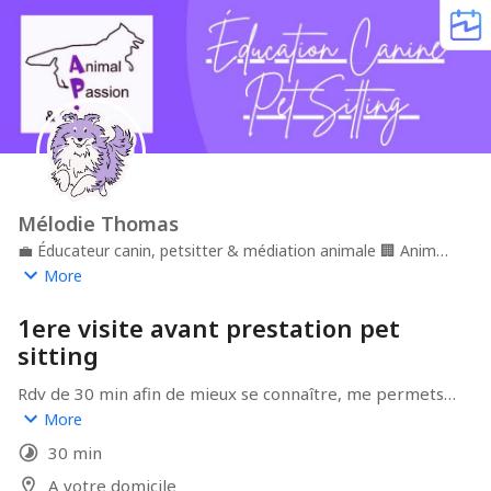
Mélodie Thomas
💼
Éducateur canin, petsitter & médiation animale
🏢
Animal
passion & cie
📍
Île de France
More
1ere visite avant prestation pet
sitting
Rdv de 30 min afin de mieux se connaître, me permets 
de bien comprendre les habitudes de votre animal et 
More
les éventuels procédures d'entrée et sortie du 
30 min
logement.
A votre domicile