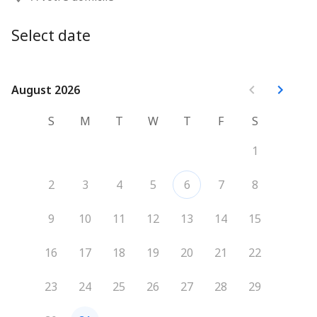
Select date
August 2026
August 2026
S
M
T
W
T
F
S
1
2
3
4
5
6
7
8
9
10
11
12
13
14
15
16
17
18
19
20
21
22
23
24
25
26
27
28
29