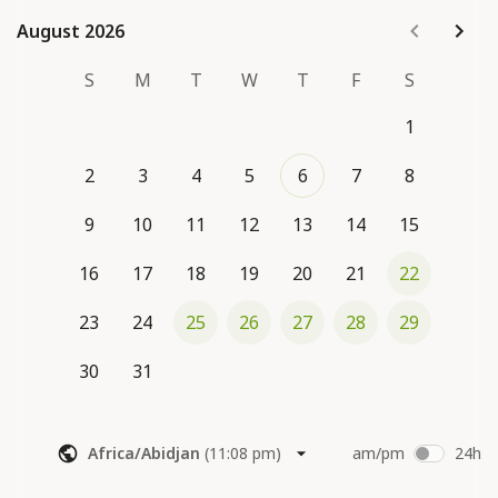
August 2026
August 2026
S
M
T
W
T
F
S
1
2
3
4
5
6
7
8
9
10
11
12
13
14
15
16
17
18
19
20
21
22
23
24
25
26
27
28
29
30
31
Africa/Abidjan
(
11:08 pm
)
am/pm
24h