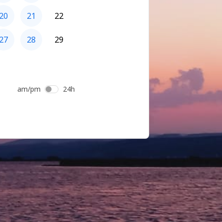
20
21
22
27
28
29
am/pm
24h