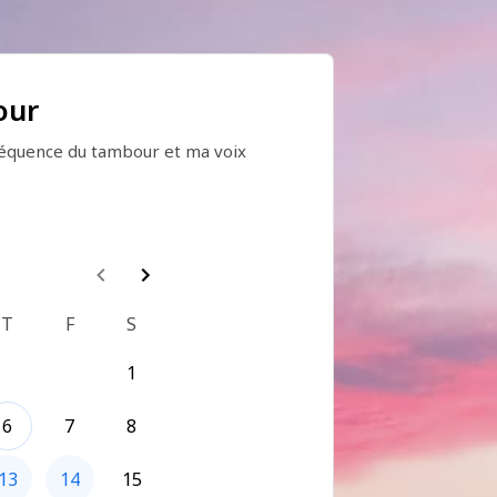
our
réquence du tambour et ma voix 
ence Divine et à ton énergie de 
s, au-delà des mots.
T
F
S
hemin de ta propre médecine, 
eraineté intérieure pour libérer 
1
es d'activations afin d'ouvrir 
6
7
8
13
14
15