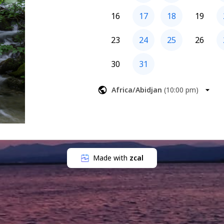
16
17
18
19
23
24
25
26
30
31
Africa/Abidjan
(
10:00 pm
)
Made with
zcal