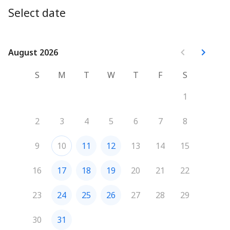
Select date
August 2026
August 2026
S
M
T
W
T
F
S
1
2
3
4
5
6
7
8
9
10
11
12
13
14
15
16
17
18
19
20
21
22
23
24
25
26
27
28
29
30
31