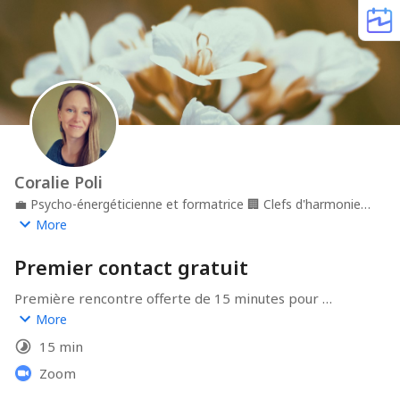
Coralie Poli
💼
Psycho-énergéticienne et formatrice
🏢
Clefs d'harmonie
📍
En ligne
More
Premier contact gratuit
Première rencontre offerte de 15 minutes pour 
éventuellement t'assurer que c'est la bonne option pour 
More
toi et mettre en place ton accompagnement
15 min
Zoom