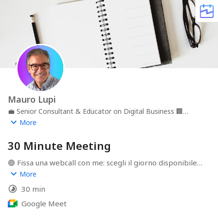
Mauro Lupi
💼
Senior Consultant & Educator on Digital Business
🏢
Alecsandria Comunicazione
📍
Rome
More
30 Minute Meeting
🟢 Fissa una webcall con me: scegli il giorno disponibile 
dal calendario e poi l'orario. Ti arriverà una email di 
More
conferma con il link alla webcall. A presto!
30 min
Google Meet