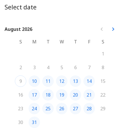
Select date
August 2026
August 2026
S
M
T
W
T
F
S
1
2
3
4
5
6
7
8
9
10
11
12
13
14
15
16
17
18
19
20
21
22
23
24
25
26
27
28
29
30
31