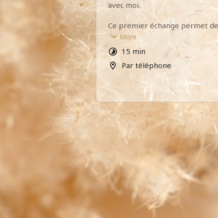
avec moi.
Ce premier échange permet de 
votre situation, vos attentes, de v
More
peux vous aider et si les techniq
15 min
vous propose sont adaptées à v
Par téléphone
L’appel est gratuit et sans eng