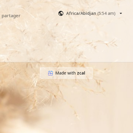
Africa/Abidjan
(
5:54 am
)
partager 
érifier si je 
ues que je 
os besoins.
agement.
Made with
zcal