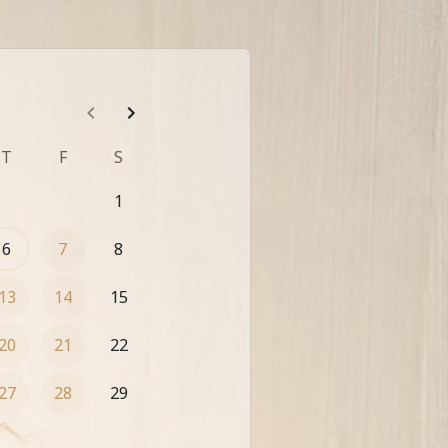
T
F
S
1
6
7
8
13
14
15
20
21
22
27
28
29