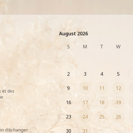
August 2026
August 2026
S
M
T
W
2
3
4
5
9
10
11
12
s et des
ne
16
17
18
19
23
24
25
26
in d'échanger 
30
31