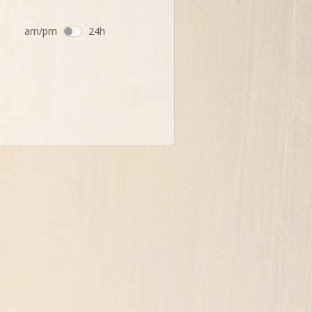
am/pm
24h