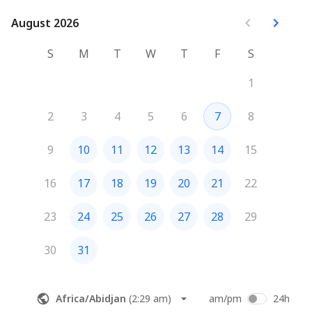
August 2026
August 2026
S
M
T
W
T
F
S
1
2
3
4
5
6
7
8
9
10
11
12
13
14
15
16
17
18
19
20
21
22
23
24
25
26
27
28
29
30
31
Africa/Abidjan
(
2:29 am
)
am/pm
24h