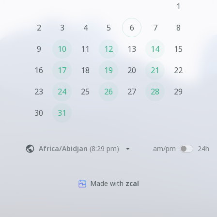
1
contact@delphine-coachpro.com
2
3
4
5
6
7
8
9
10
11
12
13
14
15
16
17
18
19
20
21
22
23
24
25
26
27
28
29
30
31
Africa/Abidjan
(
8:29 pm
)
am/pm
24h
Made with
zcal