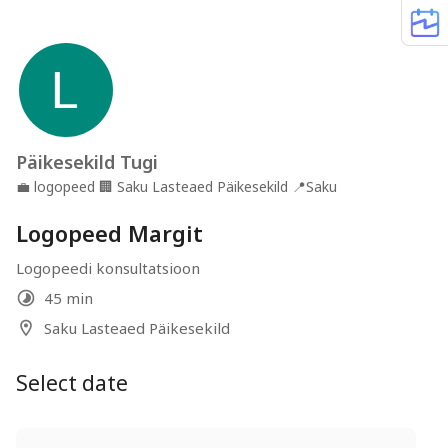
Päikesekild Tugi
💼
logopeed
🏢
Saku Lasteaed Päikesekild
📍
Saku
Logopeed Margit
Logopeedi konsultatsioon
45 min
Saku Lasteaed Päikesekild
Select date