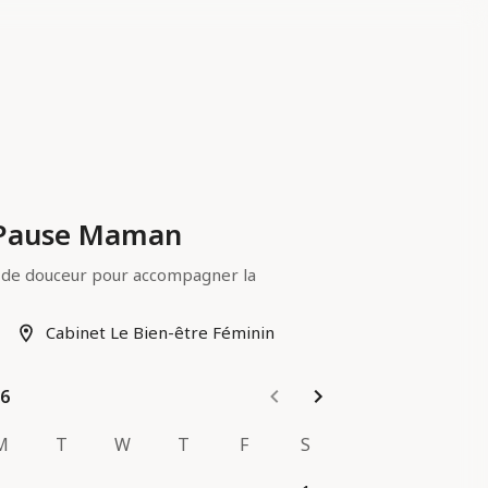
 Pause Maman
e douceur pour accompagner la 
Cabinet Le Bien-être Féminin
tur Maman - 60min
age et Crâne - 60min
26
26
M
T
W
T
F
S
r place : espèces ou chèque