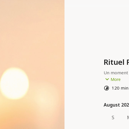
Rituel
Un moment d
grossesse.
More
120 min
Massage Fu
+
Massage Vis
August 20
August 20
Durée : 2h
S
Tarif : 105€
Paiement su