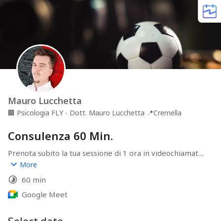
Mauro Lucchetta
🏢
Psicologia FLY - Dott. Mauro Lucchetta
📍
Cremella
Consulenza 60 Min.
Prenota subito la tua sessione di 1 ora in videochiamata: 
è GRATIS e senza alcun impegno. Scopriremo insieme 
More
cosa posso fare per e quali accorgimenti potrai subito 
60 min
apportare in campo per migliorare le tue performance.
Google Meet