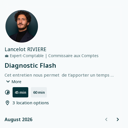
Lancelot RIVIERE
💼
Expert-Comptable | Commissaire aux Comptes
Diagnostic Flash
Cet entretien nous permet  de t’apporter un temps 
d’analyse, de pilotage et de conseil sur la situation de ton 
More
entreprise.
45 min
60 min
3 location options
August 2026
August 2026