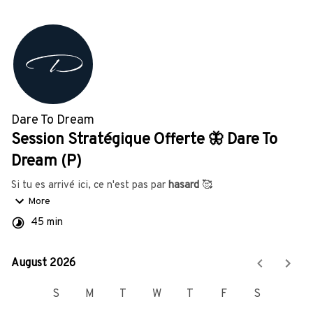
Dare To Dream
Session Stratégique Offerte 🦋 Dare To
Dream (P)
Si tu es arrivé ici, ce n'est pas par 
hasard
 🥰
More
📅 Sur cette page, tu peux réserver ta session stratégique 
45 min
offerte avec un membre de notre équipe.
Lors de cet appel offert, nous allons :
August 2026
August 2026
✅ 
Faire un point global sur ton entreprise
 et définir ensemble 
S
M
T
W
T
F
S
tes objectifs. 