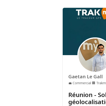
Gaetan Le Gall
💼
Commercial
🏢
Trakm
Réunion - So
géolocalisat