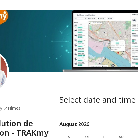
Select date and time
y
📍
Nîmes
lution de
August 2026
August 2026
ion - TRAKmy
S
M
T
W