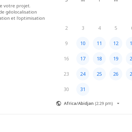
 votre projet.

de géolocalisation 
ion et l'optimisation 
2
3
4
5
9
10
11
12
16
17
18
19
23
24
25
26
30
31
Africa/Abidjan
(
2:29 pm
)