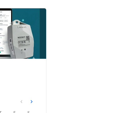
T
F
S