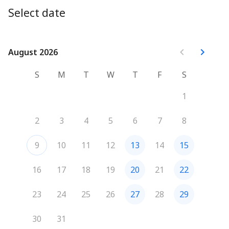
Whats App (06.24.49.05.19), nous choisirons ensemble 
Select date
une date et une heure qui te conviendront.
August 2026
August 2026
S
M
T
W
T
F
S
1
2
3
4
5
6
7
8
9
10
11
12
13
14
15
16
17
18
19
20
21
22
23
24
25
26
27
28
29
30
31