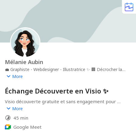
Mélanie Aubin
💼
Graphiste - Webdesigner - Illustratrice ✨
🏢
Décrocher la
Lune Design 🌙
📍
Paris
More
Échange Découverte en Visio ✨
Visio découverte gratuite et sans engagement pour 
échanger sur ton projet savoir si on peut collaborer 
More
ensemble pour faire briller ta marque ✨

45 min
Si aucune des disponibilités suivantes ne te convient 
n'hésite pas à m'envoyer un mail 
Google Meet
(
bonjour@decrocherlalune-design.fr
) ou un message 