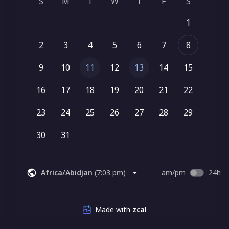
S
M
T
W
T
F
S
* see Mastermind sobib juba tegutsevale 
1
koolitajale/coachile/terapeudile,
* sul on juba maksvad kliendid
2
3
4
5
6
7
8
* sinu aastane käive on üle 30 000 €.
9
10
11
12
13
14
15
16
17
18
19
20
21
22
23
24
25
26
27
28
29
30
31
Africa/Abidjan
(
7:03 pm
)
am/pm
24h
Made with
zcal