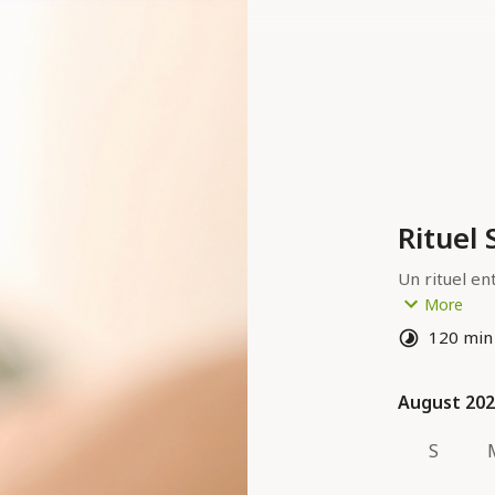
Rituel
Un rituel en
massage du v
More
moment.
120 min
Massage du 
+
August 20
August 20
Massage du 
S
Durée : 2h
Tarif : 105€