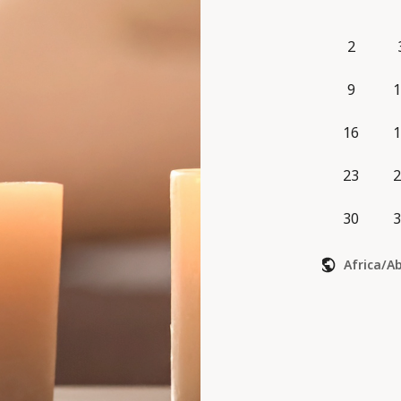
Paiement su
2
9
1
16
1
23
2
30
3
Africa/A