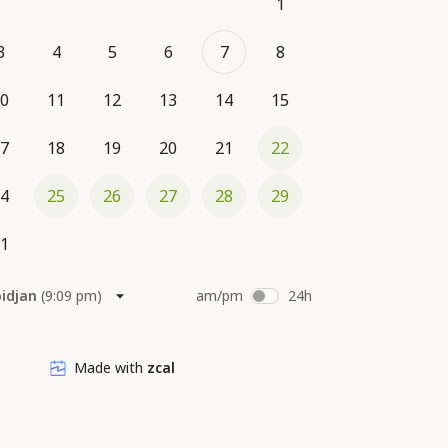
1
r place : espèces ou chèque
3
4
5
6
7
8
0
11
12
13
14
15
7
18
19
20
21
22
4
25
26
27
28
29
1
bidjan
(
9:09 pm
)
am/pm
24h
Made with
zcal