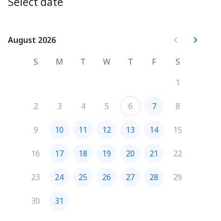
Select date
web.

Fais vite et réserve ton créneau !
August 2026
August 2026
S
M
T
W
T
F
S
1
2
3
4
5
6
7
8
9
10
11
12
13
14
15
16
17
18
19
20
21
22
23
24
25
26
27
28
29
30
31