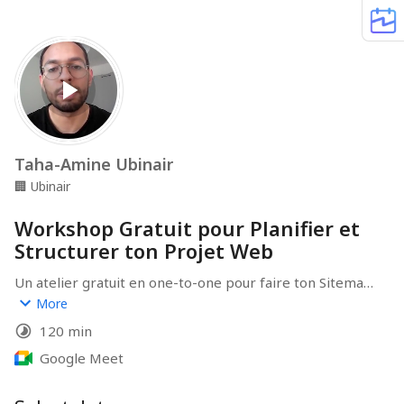
Taha-Amine Ubinair
🏢
Ubinair
Workshop Gratuit pour Planifier et
Structurer ton Projet Web
Un atelier gratuit en one-to-one pour faire ton Sitemap 
Planning et ton User Story Mapping.

More
120 min
Que ce soit pour créer une application ou un site 
internet, on t'aidera à structurer tes idées, à visualiser 
Google Meet
le parcours de tes utilisateurs, à définir les 
fonctionnalités clés et à estimer le coût de ton projet 