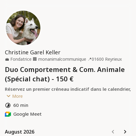
Christine Garel Keller
💼
Fondatrice
🏢
monanimalcommunique
📍
01600 Reyrieux
Duo Comportement & Com. Animale
(Spécial chat) - 150 €
Réservez un premier créneau indicatif dans le calendrier, 
nous validerons ensemble la date et l'horaire définitifs 
More
selon nos disponibilités communes.
60 min
Google Meet
Une séance croisée pour bien comprendre votre chat : 
l'
expertise comportementale
 de Sophie Jaen 
(Charmonieux) alliée à la 
communication animale
.
August 2026
August 2026