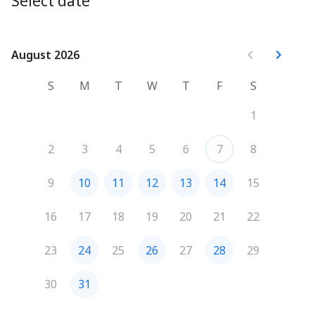
Select date
Critères de prise de RDV :
✅ Vous êtes dirigeant ou responsable des sujets IA pour 
votre entreprise
✅ Vous avez envie de développer votre savoir-faire 
August 2026
August 2026
avec l'IA
✅ Vous souhaitez embarquer vos équipes dans 
S
M
T
W
T
F
S
l'aventure
1
2
3
4
5
6
7
8
9
10
11
12
13
14
15
16
17
18
19
20
21
22
23
24
25
26
27
28
29
30
31