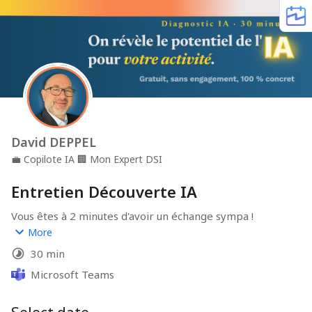
David DEPPEL
💼
Copilote IA
🏢
Mon Expert DSI
Entretien Découverte IA
Vous êtes à 2 minutes d'avoir un échange sympa !
More
1 - Déroulement : nous faisons connaissance.
30 min
2 - Objectif : comprendre votre besoin en matière de 
montée en compétences sur l'IA.
Microsoft Teams
3- Restitution : je vous fait une proposition