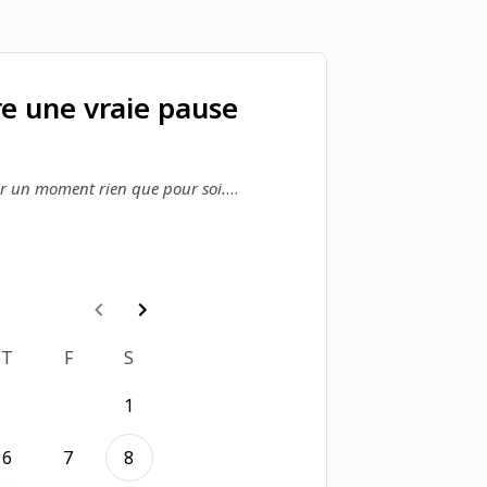
e une vraie pause
der un moment rien que pour soi.
re travail, à vos proches — mais 
us ?
os besoins,
peuvent vous aider à retrouver 
T
F
S
1
6
7
8