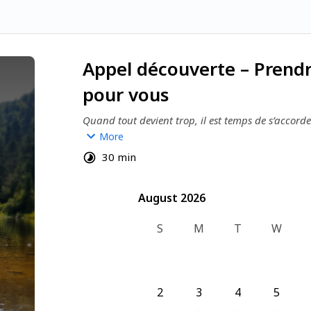
Appel découverte – Prendr
pour vous
Quand tout devient trop, il est temps de s’accor
Vous donnez beaucoup — à votre entourage, à vot
More
vous sentez que vous n’avez plus d’espace pour vo
30 min
Ensemble, faisons le point sur votre situation et v
puis voyons comment quelques pratiques simples 
calme et énergie au quotidien.
August 2026
August 2026
S
M
T
W
2
3
4
5