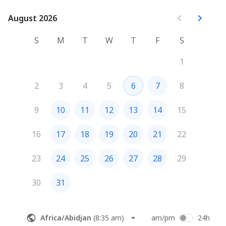
August 2026
August 2026
S
M
T
W
T
F
S
1
2
3
4
5
6
7
8
9
10
11
12
13
14
15
16
17
18
19
20
21
22
23
24
25
26
27
28
29
30
31
Africa/Abidjan
(
8:35 am
)
am/pm
24h