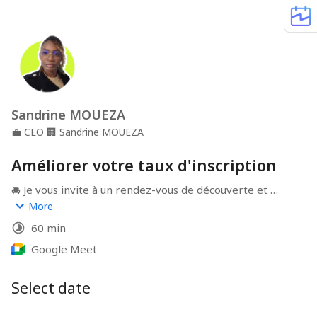
Sandrine MOUEZA
💼
CEO
🏢
Sandrine MOUEZA
Améliorer votre taux d'inscription
🚘 Je vous invite à un rendez-vous de découverte et 
d'évaluation, pour vous aider dans l'acquisition de 
More
nouveaux élèves.
60 min
Google Meet
Select date