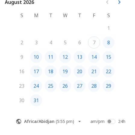
August 2026
August 2026
maar ik kan me veel beter voorbereiden op het 
kennismakingsgesprek en daardoor je kostbare tijd 
S
M
T
W
T
F
S
direct een meerwaarde geven (poging tot).
1
2
3
4
5
6
7
8
9
10
11
12
13
14
15
16
17
18
19
20
21
22
23
24
25
26
27
28
29
30
31
Africa/Abidjan
(
5:55 pm
)
am/pm
24h