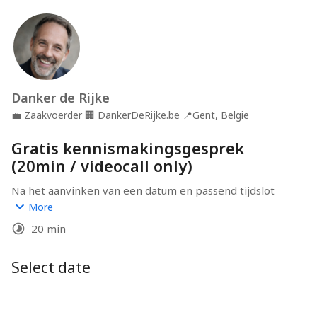
Danker de Rijke
💼
Zaakvoerder
🏢
DankerDeRijke.be
📍
Gent, Belgie
Gratis kennismakingsgesprek
(20min / videocall only)
Na het aanvinken van een datum en passend tijdslot 
krijg je automatisch een link toegestuurd voor de 
More
videocall.
20 min
Vul dus een correct mailadres in! (De link voor de 
videocall zal in de herinneringsmail worden verstuurd)
Select date
Je gaat ook een uitnodiging ontvangen voor het invullen 
van een intake-formulier. Absoluut geen verplichting, 