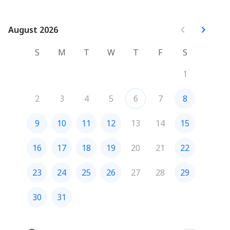
August 2026
August 2026
S
M
T
W
T
F
S
1
2
3
4
5
6
7
8
9
10
11
12
13
14
15
16
17
18
19
20
21
22
23
24
25
26
27
28
29
30
31